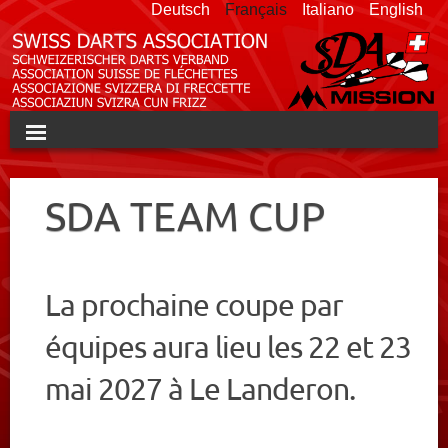
Deutsch
Français
Italiano
English
HOME
SDA TEAM CUP
SDA
CHAMPIONNAT PAR ÉQUIPE
La prochaine coupe par
SWISS OPEN
équipes aura lieu les 22 et 23
TOURNOIS
mai 2027 à Le Landeron.
ÉQUIPE NATIONALE