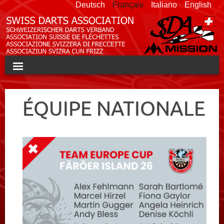
Deutsch
Français
Italiano
English
HOME
ÉQUIPE NATIONALE
SDA
CHAMPIONNAT PAR ÉQUIPE
SWISS OPEN
TOURNOIS
ÉQUIPE NATIONALE