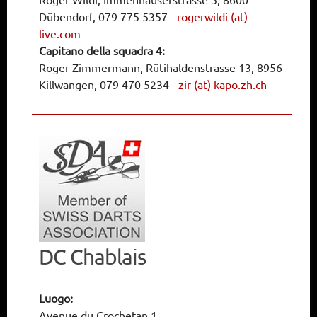
Dübendorf, 079 775 5357
-
rogerwildi (at)
live.com
Capitano della squadra 4:
Roger Zimmermann, Rütihaldenstrasse 13, 8956
Killwangen, 079 470 5234
-
zir (at) kapo.zh.ch
DC Chablais
Luogo:
Avenue du Crochetan 1