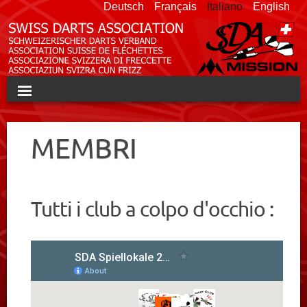
Deutsch
Français
Italiano
English
HOME
MEMBRI
SDA
CAMPIONATO DI SQUADRA
Tutti i club a colpo d'occhio :
SWISS OPEN
TORNEI
SQUADRA NAZIONALE