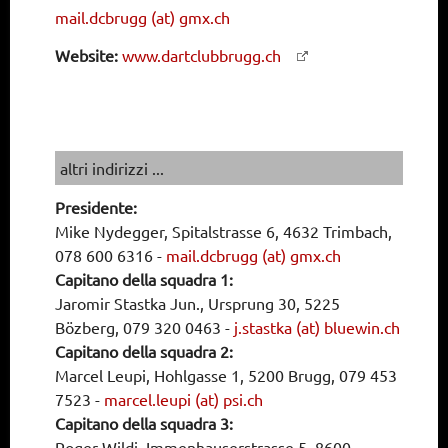
mail.dcbrugg (at) gmx.ch
Website:
www.dartclubbrugg.ch
altri indirizzi ...
Presidente:
Mike Nydegger, Spitalstrasse 6, 4632 Trimbach,
078 600 6316
-
mail.dcbrugg (at) gmx.ch
Capitano della squadra 1:
Jaromir Stastka Jun., Ursprung 30, 5225
Bözberg, 079 320 0463
-
j.stastka (at) bluewin.ch
Capitano della squadra 2:
Marcel Leupi, Hohlgasse 1, 5200 Brugg, 079 453
7523
-
marcel.leupi (at) psi.ch
Capitano della squadra 3:
Roger Wildi, Immenhauserstrasse 5, 8600