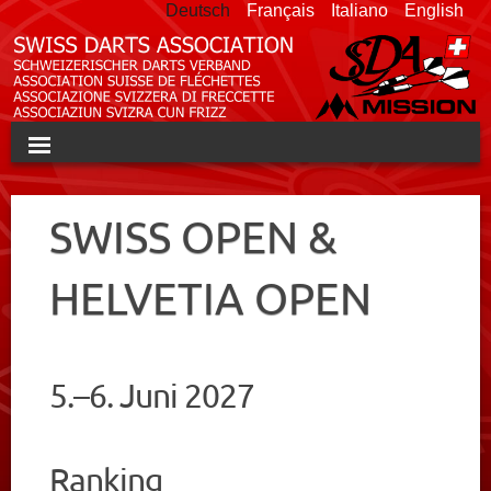
Deutsch
Français
Italiano
English
HOME
SWISS OPEN &
SDA
HELVETIA OPEN
TEAM MEISTERSCHAFT
SWISS OPEN
5.–6. Juni 2027
TURNIERE
NATIONAL TEAM
Ranking